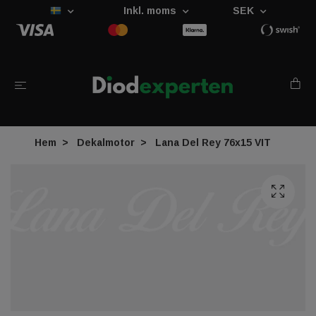
Inkl. moms
SEK
Hem
Dekalmotor
Lana Del Rey 76x15 VIT