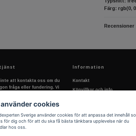
Typsnitt: fr
Färg: rgb(0, 0
Recensioner
tjänst
Information
inte att kontakta oss om du
Kontakt
gon fråga eller fundering. Vi
Köpvillkor och info
 alltid så snabbt vi kan!
Canbus - Ljusövervakning
 använder cookies
Fakta om Dioder
dexperten Sverige använder cookies för att anpassa det innehåll s
Applicering av Dekal
as för dig och för att du ska få bästa tänkbara upplevelse när du
dlar hos oss.