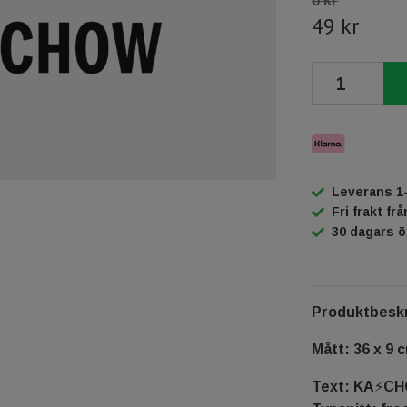
0 kr
49 kr
Leverans 1
Fri frakt fr
30 dagars 
Produktbeskr
Mått: 36 x 9 
Text: KA⚡️C