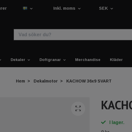
urer
Inkl. moms
SEK
Dekaler
Doftgranar
Merchandise
Kläder
Hem
Dekalmotor
KACHOW 36x9 SVART
KACH
I lager.