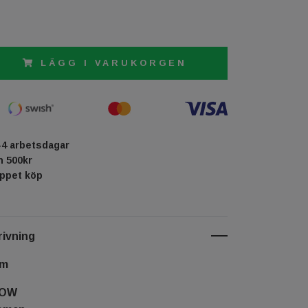
LÄGG I VARUKORGEN
-4 arbetsdagar
ån 500kr
öppet köp
ivning
cm
HOW