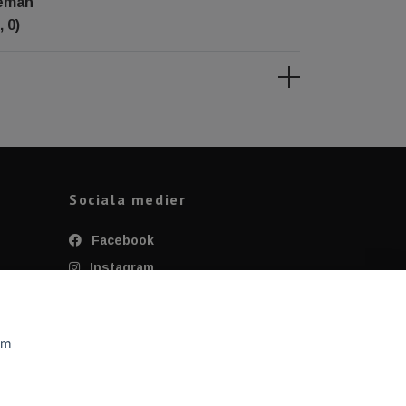
eeman
, 0)
Sociala medier
Facebook
Instagram
Twitter
YouTube
om
Tiktok