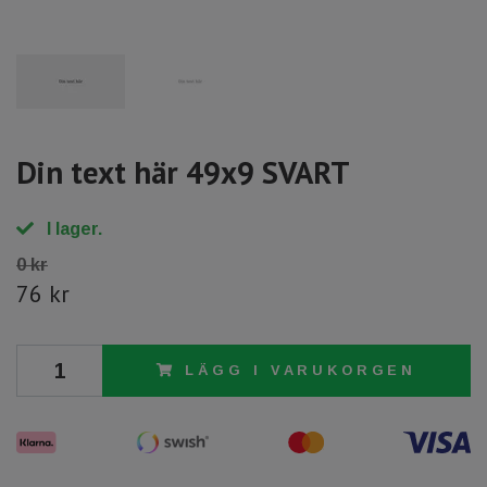
Din text här 49x9 SVART
I lager.
0 kr
76 kr
LÄGG I VARUKORGEN