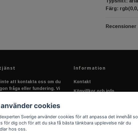
Typsnitt: aria
Färg: rgb(0,0,
Recensioner
tjänst
Information
inte att kontakta oss om du
Kontakt
gon fråga eller fundering. Vi
Köpvillkor och info
 alltid så snabbt vi kan!
Canbus - Ljusövervakning
 använder cookies
Fakta om Dioder
dexperten Sverige använder cookies för att anpassa det innehåll s
Applicering av Dekal
as för dig och för att du ska få bästa tänkbara upplevelse när du
dlar hos oss.