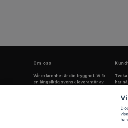
Om oss
Kund
Vår erfarenhet är din trygghet. Vi är
Tveka 
en långsiktig svensk leverantör av
har nå
fordonstillbehör &
svarar
fordonsbelysning sedan 2020.
Vi
Dio
vis
han