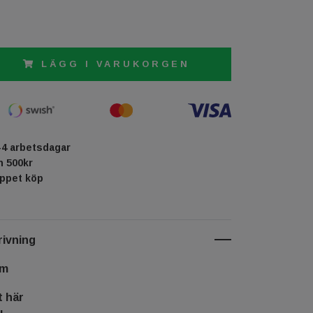
LÄGG I VARUKORGEN
-4 arbetsdagar
ån 500kr
öppet köp
ivning
cm
t här