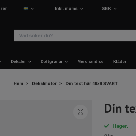
urer
Inkl. moms
SEK
Dekaler
Doftgranar
Merchandise
Kläder
Hem
Dekalmotor
Din text här 49x9 SVART
Din t
I lager.