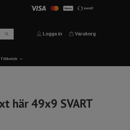
Logga in
Varukorg
Tillbehör
ext här 49x9 SVART