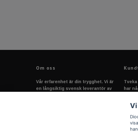
Om oss
Kund
Vår erfarenhet är din trygghet. Vi är
Tveka 
en långsiktig svensk leverantör av
har nå
fordonstillbehör &
svarar
fordonsbelysning sedan 2020.
Vi
Dio
vis
han