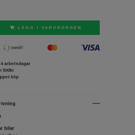
LÄGG I VARUKORGEN
-4 arbetsdagar
ån 500kr
öppet köp
ivning
m
r bilar