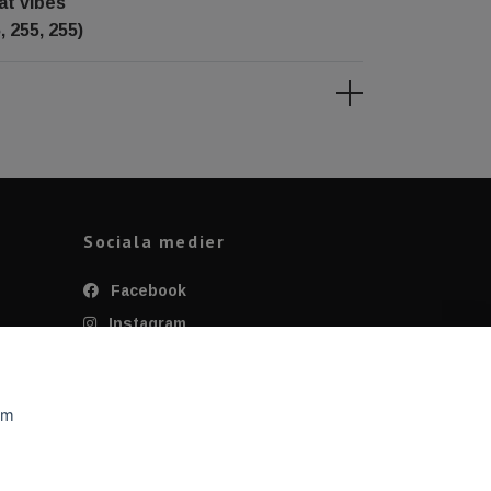
at vibes
, 255, 255)
Sociala medier
Facebook
Instagram
Twitter
YouTube
om
Tiktok