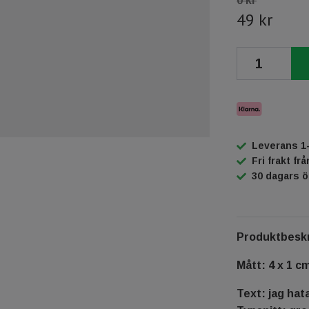
0 kr
49 kr
Leverans 1
Fri frakt fr
30 dagars 
Produktbeskr
Mått: 4 x 1 c
Text: jag hata