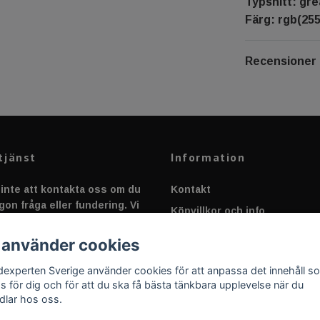
Typsnitt: gre
Färg: rgb(255
Recensioner
tjänst
Information
inte att kontakta oss om du
Kontakt
gon fråga eller fundering. Vi
Köpvillkor och info
 alltid så snabbt vi kan!
Canbus - Ljusövervakning
 använder cookies
Fakta om Dioder
dexperten Sverige använder cookies för att anpassa det innehåll s
Applicering av Dekal
as för dig och för att du ska få bästa tänkbara upplevelse när du
dlar hos oss.