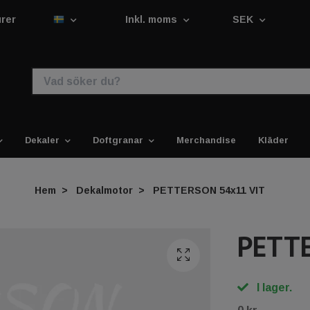
urer
Inkl. moms
SEK
Dekaler
Doftgranar
Merchandise
Kläder
Hem
Dekalmotor
PETTERSON 54x11 VIT
PETT
I lager.