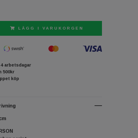
LÄGG I VARUKORGEN
-4 arbetsdagar
ån 500kr
öppet köp
ivning
 cm
ERSON