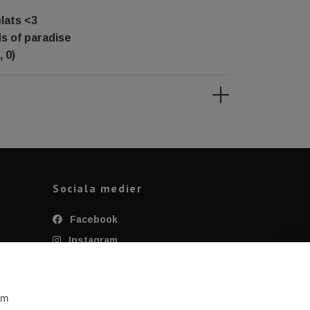
plats <3
ds of paradise
, 0)
Sociala medier
Facebook
Instagram
Twitter
YouTube
om
Tiktok