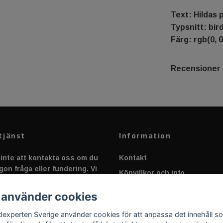
Text: Hildas 
Typsnitt: bir
Färg: rgb(0, 0
Recensioner
tjänst
Information
inte att kontakta oss om du
Kontakt
gon fråga eller fundering. Vi
Köpvillkor och info
 alltid så snabbt vi kan!
Canbus - Ljusövervakning
 använder cookies
Fakta om Dioder
dexperten Sverige använder cookies för att anpassa det innehåll s
Applicering av Dekal