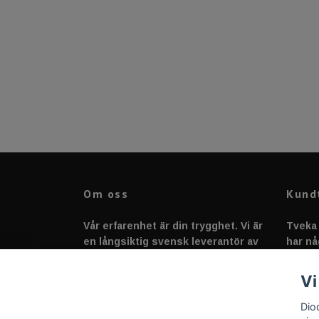
Om oss
Kund
Vår erfarenhet är din trygghet. Vi är
Tveka 
en långsiktig svensk leverantör av
har nå
fordonstillbehör &
svarar
fordonsbelysning sedan 2020.
Vi
Dio