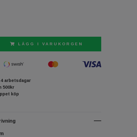
LÄGG I VARUKORGEN
-4 arbetsdagar
ån 500kr
öppet köp
ivning
cm