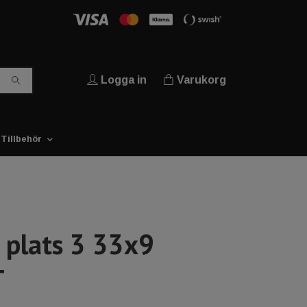
Logga in
Varukorg
Tillbehör
 plats 3 33x9
T