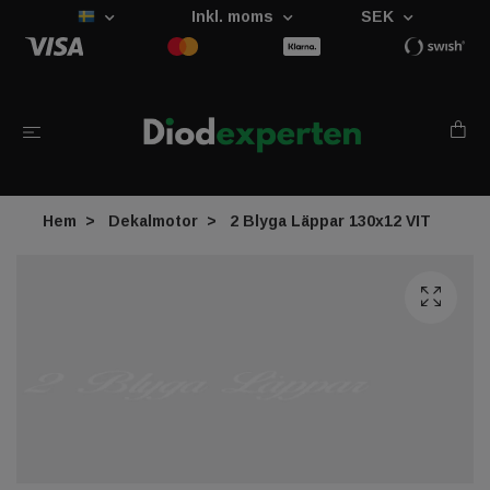
Inkl. moms
SEK
Hem
Dekalmotor
2 Blyga Läppar 130x12 VIT