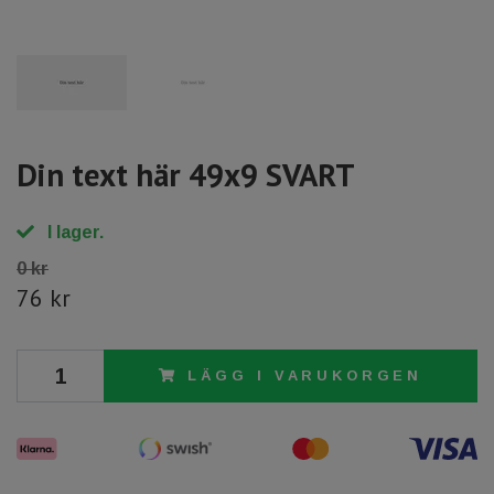
Din text här 49x9 SVART
I lager.
0 kr
76 kr
LÄGG I VARUKORGEN