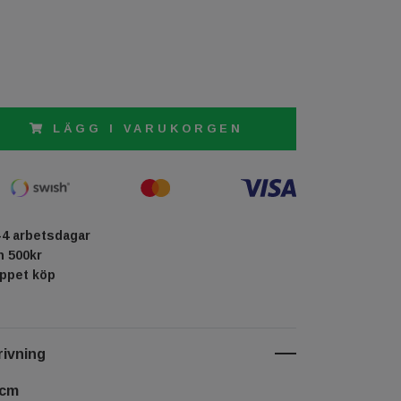
LÄGG I VARUKORGEN
-4 arbetsdagar
ån 500kr
öppet köp
ivning
 cm