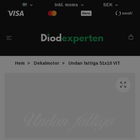
Inkl. moms
SEK
Hem
Dekalmotor
Undan fattiga 51x10 VIT