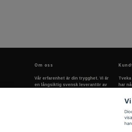
Om oss
Kund
Vår erfarenhet är din trygghet. Vi är
Tveka 
en långsiktig svensk leverantör av
har nå
fordonstillbehör &
svarar
fordonsbelysning sedan 2020.
Vi
Dio
vis
han