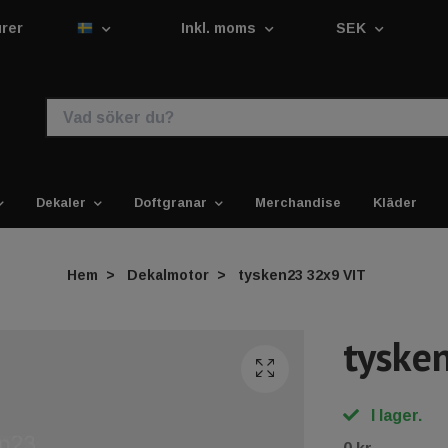
urer
Inkl. moms
SEK
Dekaler
Doftgranar
Merchandise
Kläder
Hem
Dekalmotor
tysken23 32x9 VIT
tyske
I lager.