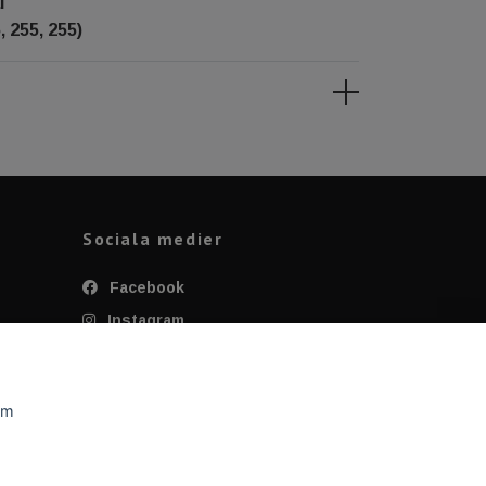
l
, 255, 255)
Sociala medier
Facebook
Instagram
Twitter
YouTube
om
Tiktok