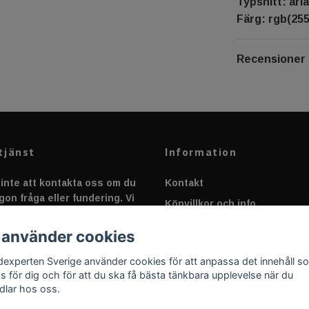
Typsnitt: aria
Färg: rgb(255
Recensioner
tjänst
Information
inte att kontakta oss om du
Kontakt
gon fråga eller fundering. Vi
Köpvillkor och info
 alltid så snabbt vi kan!
Canbus - Ljusövervakning
 använder cookies
Fakta om Dioder
dexperten Sverige använder cookies för att anpassa det innehåll s
Applicering av Dekal
as för dig och för att du ska få bästa tänkbara upplevelse när du
dlar hos oss.