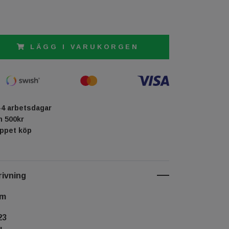
LÄGG I VARUKORGEN
-4 arbetsdagar
ån 500kr
öppet köp
ivning
cm
23