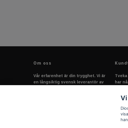
Om oss
Kund
Vår erfarenhet är din trygghet. Vi är
Tveka 
en långsiktig svensk leverantör av
har nå
fordonstillbehör &
svarar
fordonsbelysning sedan 2020.
Vi
Dio
vis
han