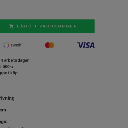
LÄGG I VARUKORGEN
-4 arbetsdagar
ån 500kr
öppet köp
ivning
 cm
agic