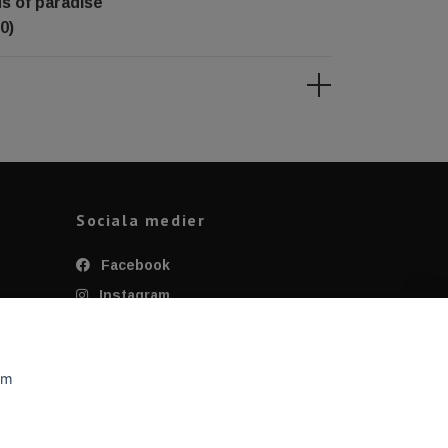
ds of paradise
0)
Sociala medier
Facebook
Instagram
Twitter
YouTube
om
Tiktok