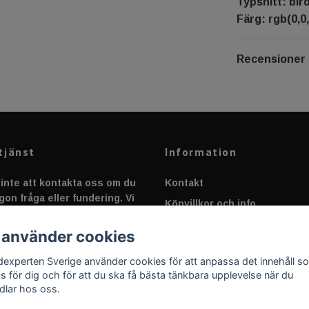
Typsnitt: bir
Färg: rgb(0,0,
Recensioner
tjänst
Information
inte att kontakta oss om du
Kontakt
gon fråga eller fundering. Vi
Köpvillkor och info
 alltid så snabbt vi kan!
Canbus - Ljusövervakning
 använder cookies
Fakta om Dioder
dexperten Sverige använder cookies för att anpassa det innehåll s
Applicering av Dekal
as för dig och för att du ska få bästa tänkbara upplevelse när du
dlar hos oss.