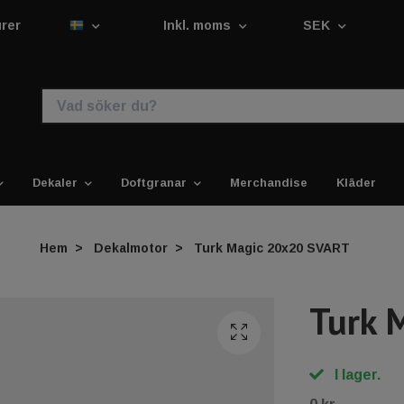
urer
Inkl. moms
SEK
Dekaler
Doftgranar
Merchandise
Kläder
Hem
Dekalmotor
Turk Magic 20x20 SVART
Turk 
I lager.