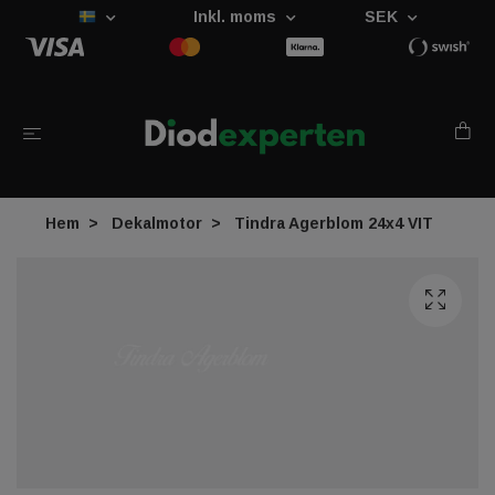
Inkl. moms
SEK
Hem
Dekalmotor
Tindra Agerblom 24x4 VIT