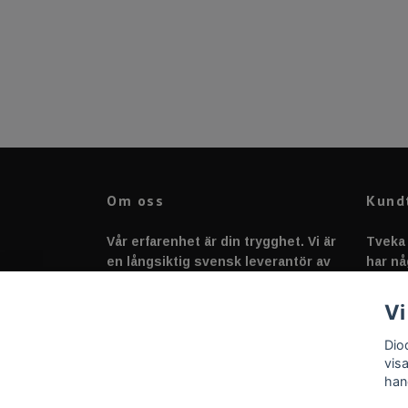
Om oss
Kund
Vår erfarenhet är din trygghet. Vi är
Tveka 
en långsiktig svensk leverantör av
har nå
fordonstillbehör &
svarar
fordonsbelysning sedan 2020.
Vi
Dio
vis
han