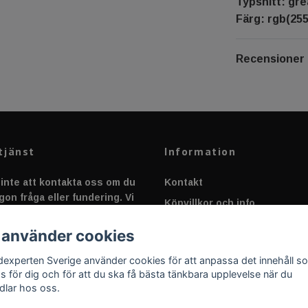
Typsnitt: gre
Färg: rgb(255
Recensioner
tjänst
Information
inte att kontakta oss om du
Kontakt
gon fråga eller fundering. Vi
Köpvillkor och info
 alltid så snabbt vi kan!
Canbus - Ljusövervakning
 använder cookies
Fakta om Dioder
dexperten Sverige använder cookies för att anpassa det innehåll s
Applicering av Dekal
as för dig och för att du ska få bästa tänkbara upplevelse när du
dlar hos oss.