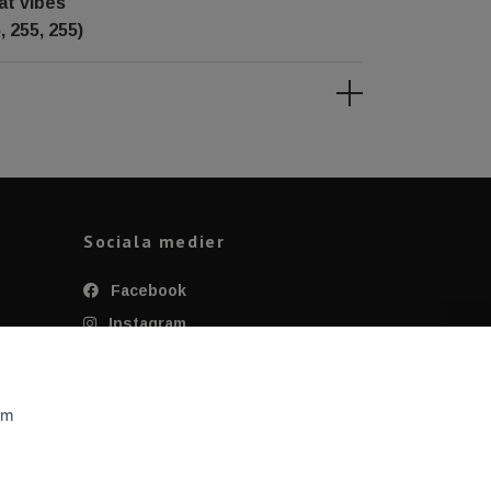
at vibes
, 255, 255)
Sociala medier
Facebook
Instagram
Twitter
YouTube
om
Tiktok