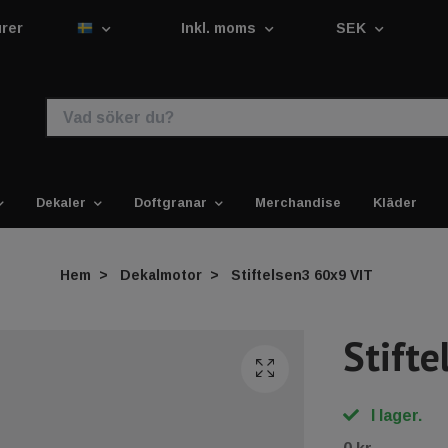
urer
Inkl. moms
SEK
Dekaler
Doftgranar
Merchandise
Kläder
Hem
Dekalmotor
Stiftelsen3 60x9 VIT
Stift
I lager.