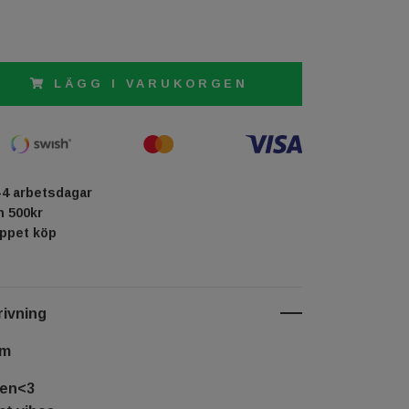
LÄGG I VARUKORGEN
-4 arbetsdagar
ån 500kr
öppet köp
ivning
cm
sen<3