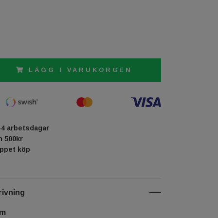
LÄGG I VARUKORGEN
-4 arbetsdagar
ån 500kr
öppet köp
ivning
cm