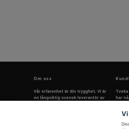
Om oss
Kund
Vår erfarenhet är din trygghet. Vi är
Tveka 
en långsiktig svensk leverantör av
har nå
fordonstillbehör &
svarar
fordonsbelysning sedan 2020.
Vi
Dio