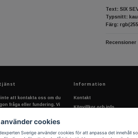
Text: SIX SE
Typsnitt: kau
Färg: rgb(255
Recensioner
tjänst
Information
inte att kontakta oss om du
Kontakt
gon fråga eller fundering. Vi
Köpvillkor och info
 alltid så snabbt vi kan!
Canbus - Ljusövervakning
 använder cookies
Fakta om Dioder
dexperten Sverige använder cookies för att anpassa det innehåll s
Applicering av Dekal