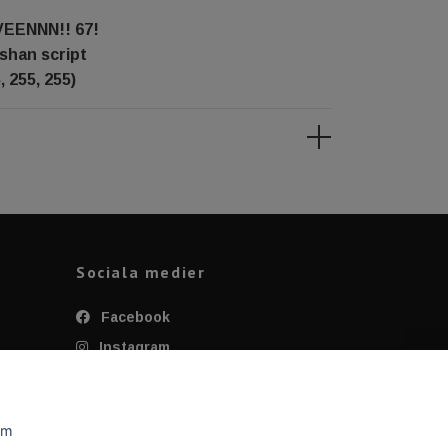
VEENNN!! 67!
shan script
, 255, 255)
Sociala medier
Facebook
Instagram
Twitter
YouTube
om
Tiktok