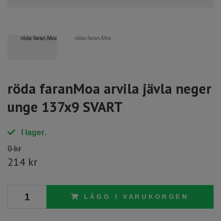
röda faranMoa arvila jävla neger
unge 137x9 SVART
I lager.
0 kr
214 kr
LÄGG I VARUKORGEN