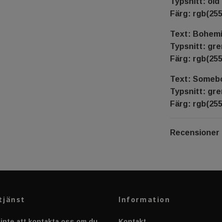
Typsnitt: old 
Färg: rgb(255
Text: Bohem
Typsnitt: gr
Färg: rgb(255
Text: Someb
Typsnitt: gr
Färg: rgb(255
Recensioner
tjänst
Information
inte att kontakta oss om du
Kontakt