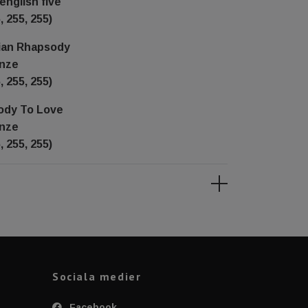
english five
, 255, 255)
ian Rhapsody
enze
, 255, 255)
ody To Love
enze
, 255, 255)
Sociala medier
Facebook