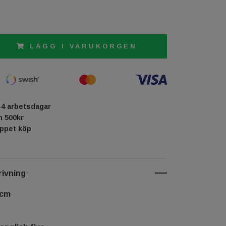
LÄGG I VARUKORGEN
-4 arbetsdagar
ån 500kr
öppet köp
ivning
 cm