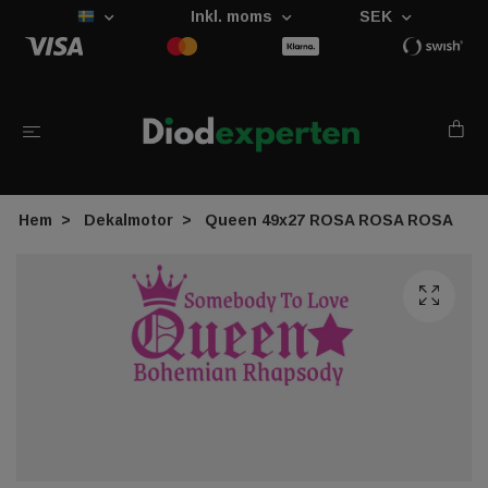
Inkl. moms
SEK
Hem
Dekalmotor
Queen 49x27 ROSA ROSA ROSA