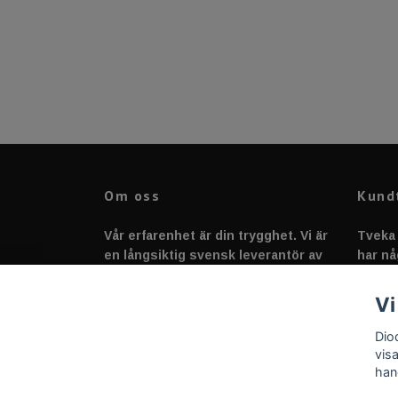
Om oss
Kund
Vår erfarenhet är din trygghet. Vi är
Tveka 
en långsiktig svensk leverantör av
har nå
fordonstillbehör &
svarar
fordonsbelysning sedan 2020.
Vi
Dio
vis
han