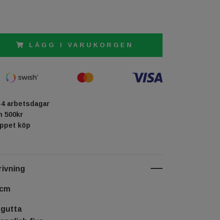
LÄGG I VARUKORGEN
-4 arbetsdagar
ån 500kr
öppet köp
ivning
 cm
ngutta