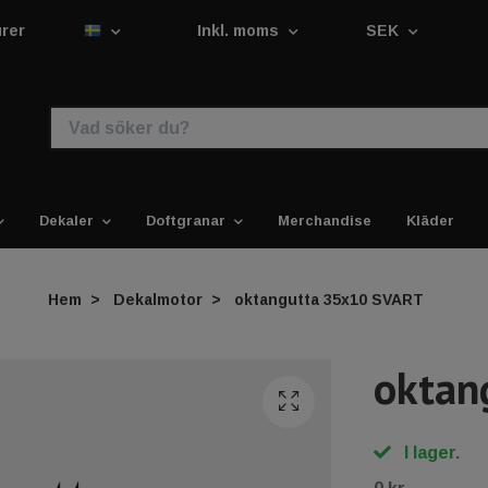
urer
Inkl. moms
SEK
Dekaler
Doftgranar
Merchandise
Kläder
Hem
Dekalmotor
oktangutta 35x10 SVART
oktan
I lager.