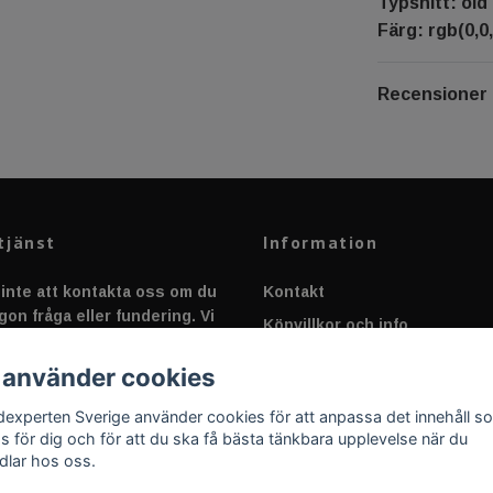
Typsnitt: old 
Färg: rgb(0,0,
Recensioner
tjänst
Information
inte att kontakta oss om du
Kontakt
gon fråga eller fundering. Vi
Köpvillkor och info
 alltid så snabbt vi kan!
Canbus - Ljusövervakning
 använder cookies
Fakta om Dioder
dexperten Sverige använder cookies för att anpassa det innehåll s
Applicering av Dekal
as för dig och för att du ska få bästa tänkbara upplevelse när du
dlar hos oss.