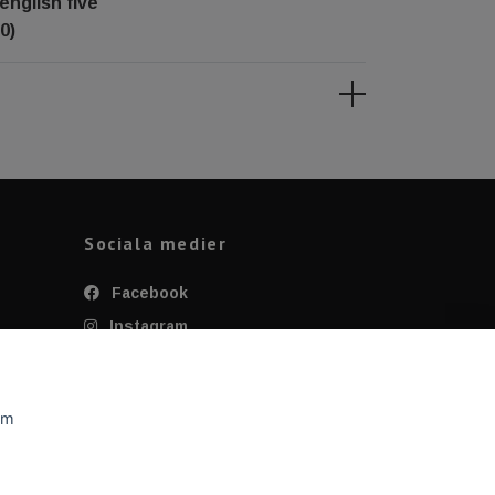
english five
0)
Sociala medier
Facebook
Instagram
Twitter
YouTube
om
Tiktok