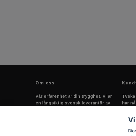
Om oss
Kund
Vår erfarenhet är din trygghet. Vi är
Tveka 
en långsiktig svensk leverantör av
har nå
fordonstillbehör &
svarar
fordonsbelysning sedan 2020.
Vi
Dio