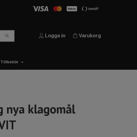
Logga in
Varukorg
Tillbehör
g nya klagomål
VIT