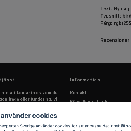
Text: Ny dag
Typsnitt: bir
Färg: rgb(255
Recensioner
tjänst
Information
inte att kontakta oss om du
Kontakt
gon fråga eller fundering. Vi
Köpvillkor och info
 alltid så snabbt vi kan!
Canbus - Ljusövervakning
 använder cookies
Fakta om Dioder
dexperten Sverige använder cookies för att anpassa det innehåll s
Applicering av Dekal