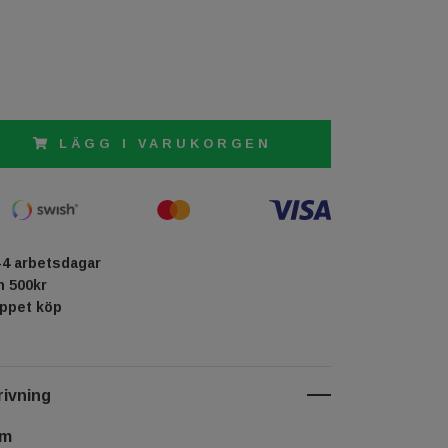
LÄGG I VARUKORGEN
-4 arbetsdagar
ån 500kr
öppet köp
ivning
cm