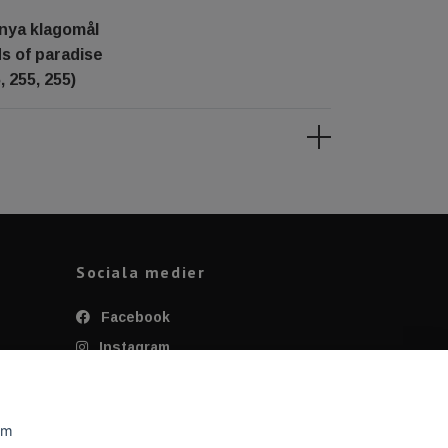
 nya klagomål
ds of paradise
, 255, 255)
Sociala medier
Facebook
Instagram
Twitter
YouTube
om
Tiktok