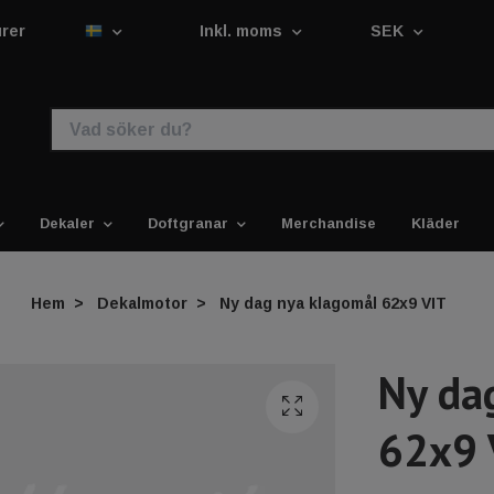
urer
Inkl. moms
SEK
Dekaler
Doftgranar
Merchandise
Kläder
Hem
Dekalmotor
Ny dag nya klagomål 62x9 VIT
Ny da
62x9 