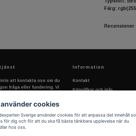
Typsnitt: bir
Färg: rgb(255
Recensioner
tjänst
Information
inte att kontakta oss om du
Kontakt
gon fråga eller fundering. Vi
Köpvillkor och info
 alltid så snabbt vi kan!
Canbus - Ljusövervakning
 använder cookies
Fakta om Dioder
dexperten Sverige använder cookies för att anpassa det innehåll s
Applicering av Dekal
as för dig och för att du ska få bästa tänkbara upplevelse när du
dlar hos oss.