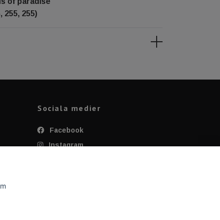
ds of paradise
, 255, 255)
Sociala medier
Facebook
Instagram
Twitter
YouTube
om
Tiktok