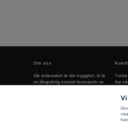
Om oss
Kund
Vår erfarenhet är din trygghet. Vi är
Tveka 
en långsiktig svensk leverantör av
har nå
fordonstillbehör &
svarar
fordonsbelysning sedan 2020.
Vi
Dio
vis
han