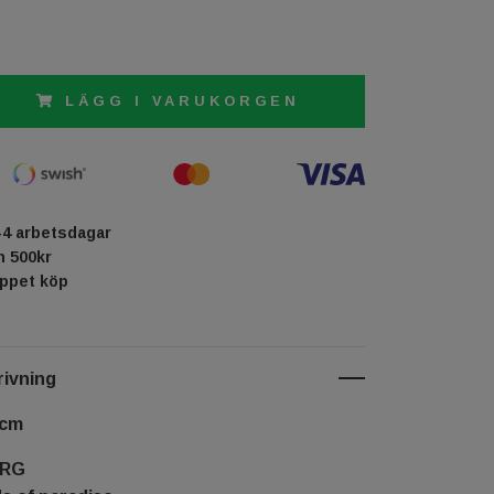
LÄGG I VARUKORGEN
-4 arbetsdagar
ån 500kr
öppet köp
ivning
 cm
ERG