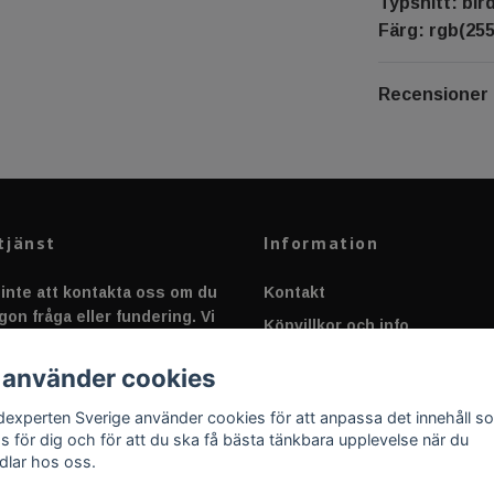
Typsnitt: bir
Färg: rgb(255
Recensioner
tjänst
Information
inte att kontakta oss om du
Kontakt
gon fråga eller fundering. Vi
Köpvillkor och info
 alltid så snabbt vi kan!
Canbus - Ljusövervakning
 använder cookies
Fakta om Dioder
dexperten Sverige använder cookies för att anpassa det innehåll s
Applicering av Dekal
as för dig och för att du ska få bästa tänkbara upplevelse när du
dlar hos oss.