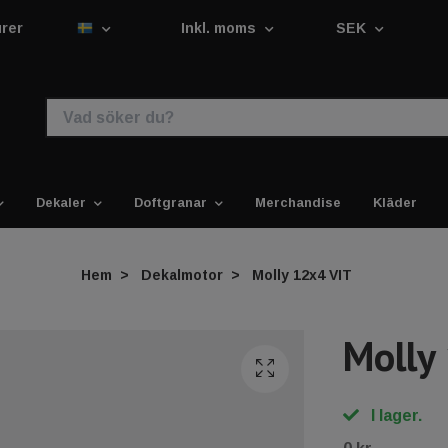
urer
Inkl. moms
SEK
Dekaler
Doftgranar
Merchandise
Kläder
Hem
Dekalmotor
Molly 12x4 VIT
Molly
I lager.