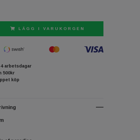
LÄGG I VARUKORGEN
-4 arbetsdagar
ån 500kr
öppet köp
ivning
cm