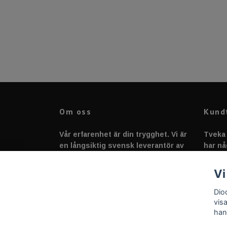
Om oss
Kund
Vår erfarenhet är din trygghet. Vi är
Tveka 
en långsiktig svensk leverantör av
har nå
fordonstillbehör &
svarar
fordonsbelysning sedan 2020.
Vi
Dio
vis
han