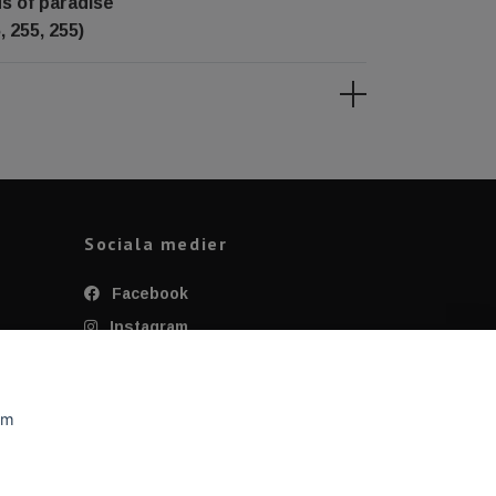
ds of paradise
, 255, 255)
Sociala medier
Facebook
Instagram
Twitter
YouTube
om
Tiktok