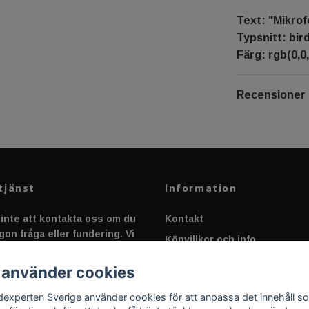
Text: "Mikro
Typsnitt: bir
Färg: rgb(0,0,
Recensioner
tjänst
Information
inte att kontakta oss om du
Kontakt
gon fråga eller fundering. Vi
Köpvillkor och info
 alltid så snabbt vi kan!
Canbus - Ljusövervakning
 använder cookies
Fakta om Dioder
dexperten Sverige använder cookies för att anpassa det innehåll s
Applicering av Dekal