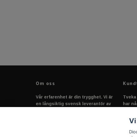
Om oss
Kund
Vår erfarenhet är din trygghet. Vi är
Tveka 
en långsiktig svensk leverantör av
har nå
fordonstillbehör &
svarar
fordonsbelysning sedan 2020.
Vi
Dio