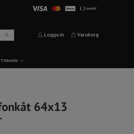
Logga in
Varukorg
Tillbehör
fonkåt 64x13
T