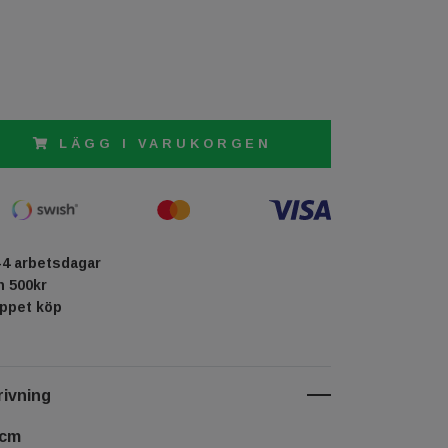
LÄGG I VARUKORGEN
-4 arbetsdagar
ån 500kr
öppet köp
ivning
 cm