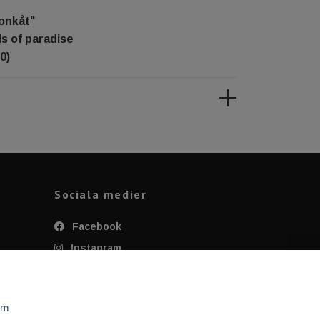
fonkåt"
ds of paradise
0)
Sociala medier
Facebook
Instagram
Twitter
YouTube
om
Tiktok