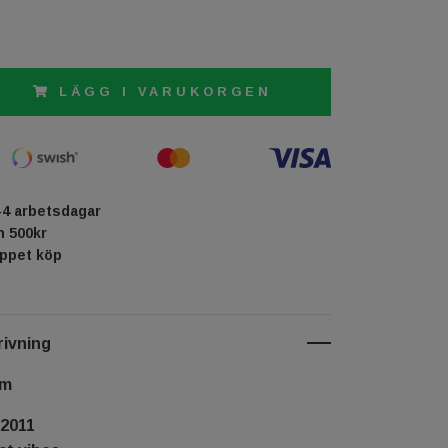
LÄGG I VARUKORGEN
-4 arbetsdagar
ån 500kr
öppet köp
ivning
cm
.2011