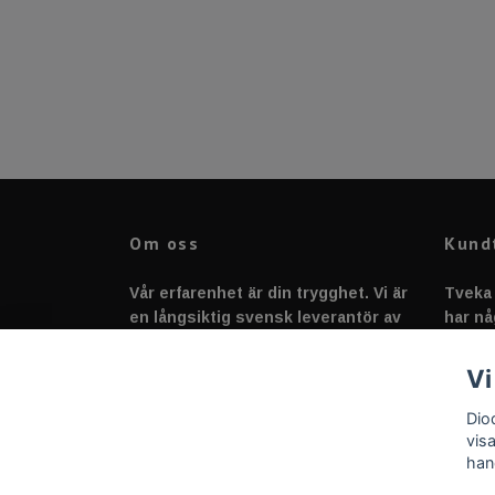
Om oss
Kund
Vår erfarenhet är din trygghet. Vi är
Tveka 
en långsiktig svensk leverantör av
har nå
fordonstillbehör &
svarar
fordonsbelysning sedan 2020.
Vi
Dio
vis
han