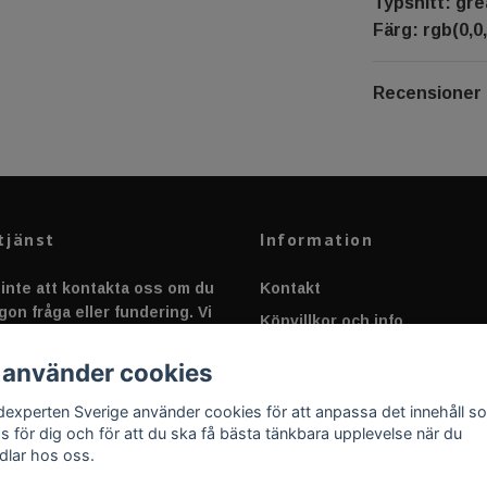
Typsnitt: gre
Färg: rgb(0,0,
Recensioner
tjänst
Information
inte att kontakta oss om du
Kontakt
gon fråga eller fundering. Vi
Köpvillkor och info
 alltid så snabbt vi kan!
Canbus - Ljusövervakning
 använder cookies
Fakta om Dioder
dexperten Sverige använder cookies för att anpassa det innehåll s
Applicering av Dekal
as för dig och för att du ska få bästa tänkbara upplevelse när du
dlar hos oss.