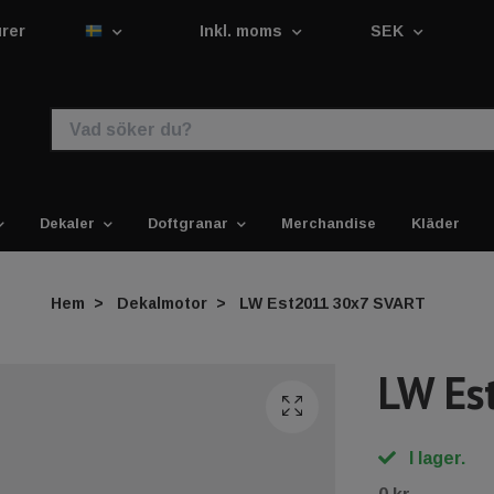
urer
Inkl. moms
SEK
Dekaler
Doftgranar
Merchandise
Kläder
Hem
Dekalmotor
LW Est2011 30x7 SVART
LW Es
I lager.