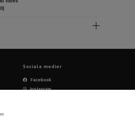
at vibes
0)
Sociala medier
Facebook
Instagram
Twitter
YouTube
om
Tiktok