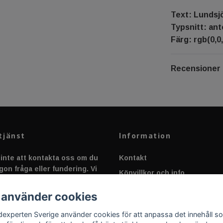
Text: Lundsj
Typsnitt: an
Färg: rgb(0,0,
Recensioner
tjänst
Information
inte att kontakta oss om du
Kontakt
gon fråga eller fundering. Vi
Köpvillkor och info
 alltid så snabbt vi kan!
Canbus - Ljusövervakning
 använder cookies
Fakta om Dioder
dexperten Sverige använder cookies för att anpassa det innehåll s
Applicering av Dekal