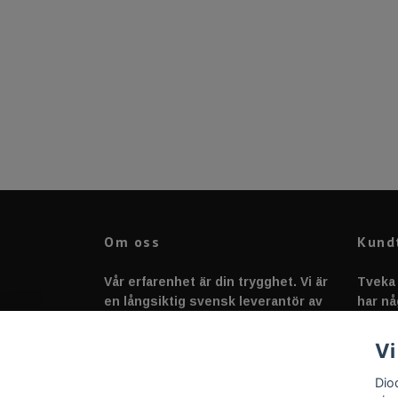
Om oss
Kund
Vår erfarenhet är din trygghet. Vi är
Tveka 
en långsiktig svensk leverantör av
har nå
fordonstillbehör &
svarar
fordonsbelysning sedan 2020.
Vi
Dio