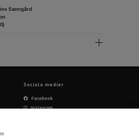
öns Sanngård
ton
0)
Sociala medier
Facebook
Instagram
Twitter
YouTube
om
Tiktok