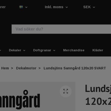
urer
Inkl. moms
SEK
Dekaler
Doftgranar
Merchandise
Kläder
Hem
Dekalmotor
Lundsjöns Sanngård 120x20 SVART
Lunds
120x