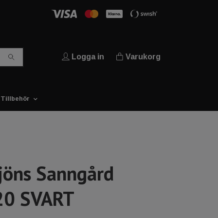
Logga in
Varukorg
Tillbehör
jöns Sanngård
20 SVART