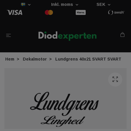
Inkl. moms
SEK
Hem
Dekalmotor
Lundgrens 40x21 SVART SVART