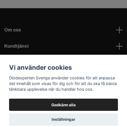
Om oss
Kundtjänst
Information
Vi använder cookies
Diodexperten Sverige använder cookies för att anpassa
Sociala medier
det innehåll som visas för dig och för att du ska få bästa
tänkbara upplevelse när du handlar hos oss.
Godkänn alla
© 2026 Diodexperten Sverige
Inställningar