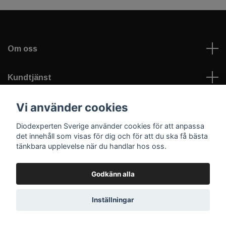
Om oss
Kundtjänst
Vi använder cookies
Information
Diodexperten Sverige använder cookies för att anpassa
Sociala medier
det innehåll som visas för dig och för att du ska få bästa
tänkbara upplevelse när du handlar hos oss.
Godkänn alla
Inställningar
© 2026 Diodexperten Sverige