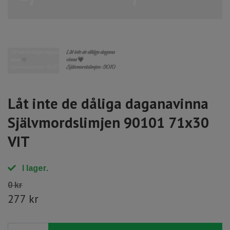
Låt inte de dåliga daganavinna
Självmordslimjen 90101 71x30
VIT
I lager.
0 kr
277 kr