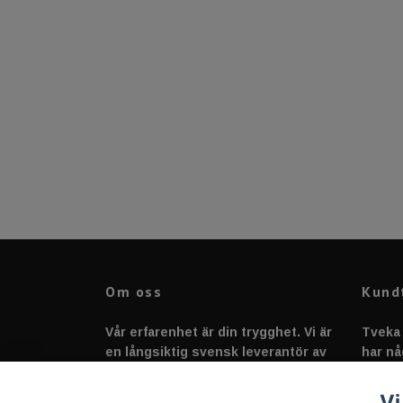
Om oss
Kund
Vår erfarenhet är din trygghet. Vi är
Tveka 
en långsiktig svensk leverantör av
har nå
fordonstillbehör &
svarar
fordonsbelysning sedan 2020.
Vi