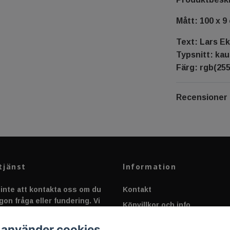
Mått: 100 x 9
Text: Lars E
Typsnitt: kau
Färg: rgb(255,
Recensioner
tjänst
Information
inte att kontakta oss om du
Kontakt
gon fråga eller fundering. Vi
Köpvillkor och info
 alltid så snabbt vi kan!
Canbus - Ljusövervakning
 använder cookies