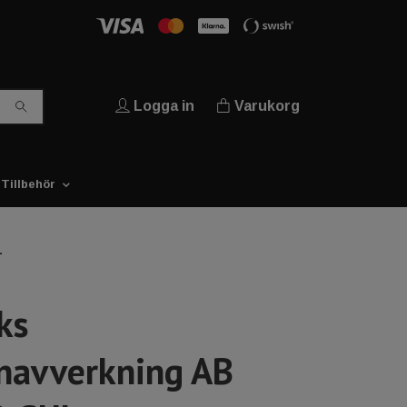
Logga in
Varukorg
Tillbehör
L
ks
navverkning AB