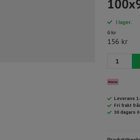
100x
I lager.
0 kr
156 kr
Leverans 1
Fri frakt fr
30 dagars 
Produktbeskr