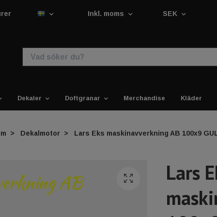
urer
Inkl. moms
SEK
Dekaler
Doftgranar
Merchandise
Kläder
em
Dekalmotor
Lars Eks maskinavverkning AB 100x9 GU
Lars E
maski