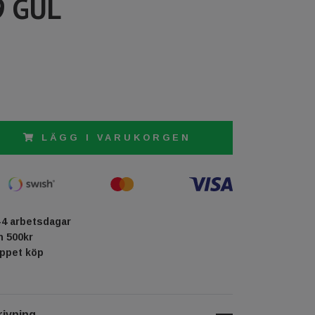
9 GUL
LÄGG I VARUKORGEN
-4 arbetsdagar
ån 500kr
öppet köp
ivning