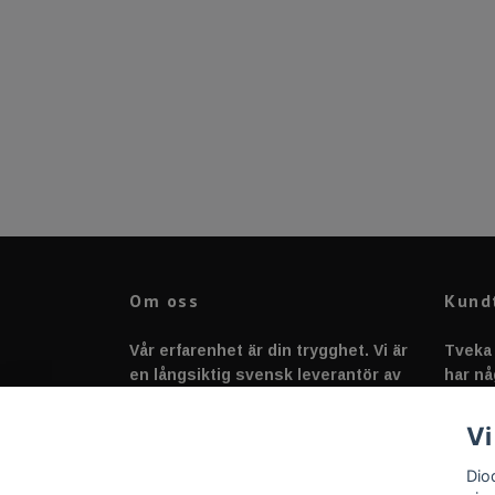
Om oss
Kund
Vår erfarenhet är din trygghet. Vi är
Tveka 
en långsiktig svensk leverantör av
har nå
fordonstillbehör &
svarar
fordonsbelysning sedan 2020.
Vi
Dio