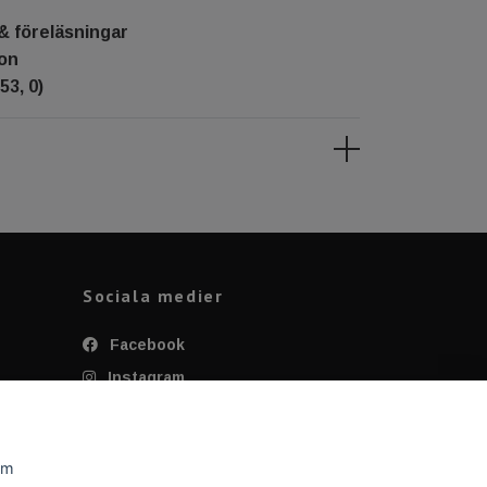
& föreläsningar
ton
53, 0)
Sociala medier
Facebook
Instagram
Twitter
YouTube
om
Tiktok