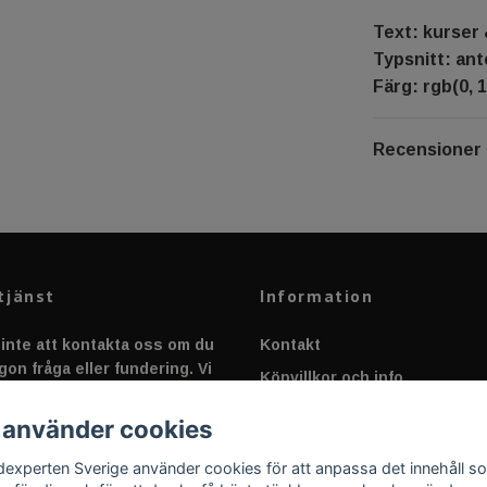
Text: kurser 
Typsnitt: an
Färg: rgb(0, 1
Recensioner
tjänst
Information
inte att kontakta oss om du
Kontakt
gon fråga eller fundering. Vi
Köpvillkor och info
 alltid så snabbt vi kan!
Canbus - Ljusövervakning
 använder cookies
Fakta om Dioder
dexperten Sverige använder cookies för att anpassa det innehåll s
Applicering av Dekal