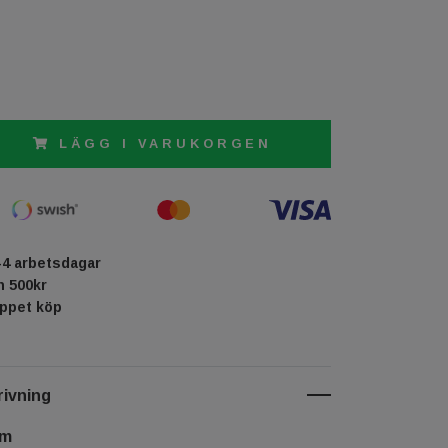
LÄGG I VARUKORGEN
-4 arbetsdagar
ån 500kr
öppet köp
ivning
cm