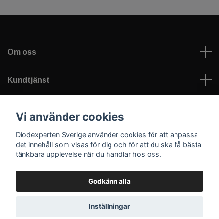
Om oss
Kundtjänst
Information
Vi använder cookies
Diodexperten Sverige använder cookies för att anpassa
Sociala medier
det innehåll som visas för dig och för att du ska få bästa
tänkbara upplevelse när du handlar hos oss.
Godkänn alla
© 2026 Diodexperten Sverige
Inställningar