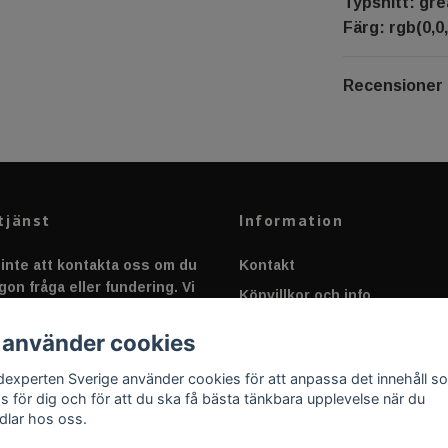
Typsnitt: gre
Färg: rgb(0,0,
Recensioner
tjänst
Information
inte att kontakta oss om du
Kontakt
gon fråga eller fundering. Vi
Köpvillkor och info
 alltid så snabbt vi kan!
Canbus - Ljusövervakning
 använder cookies
Fakta om Dioder
dexperten Sverige använder cookies för att anpassa det innehåll s
Applicering av Dekal
as för dig och för att du ska få bästa tänkbara upplevelse när du
dlar hos oss.