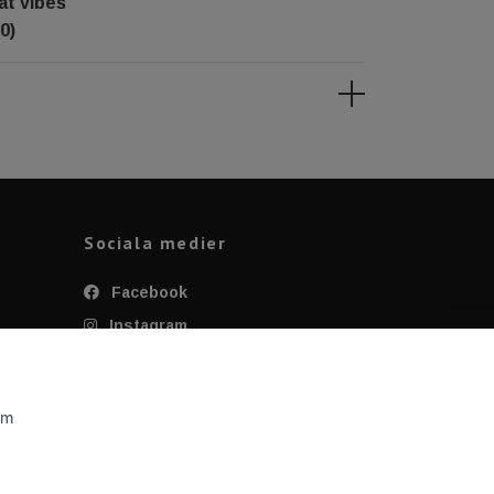
at vibes
0)
Sociala medier
Facebook
Instagram
Twitter
YouTube
om
Tiktok