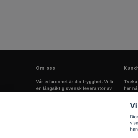
Om oss
Kund
Vår erfarenhet är din trygghet. Vi är
Tveka 
en långsiktig svensk leverantör av
har nå
fordonstillbehör &
svarar
fordonsbelysning sedan 2020.
Vi
Dio
vis
han