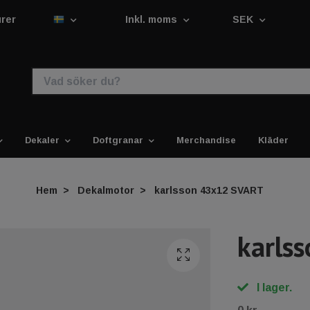
urer
Inkl. moms
SEK
Dekaler
Doftgranar
Merchandise
Kläder
Hem
Dekalmotor
karlsson 43x12 SVART
karls
I lager.