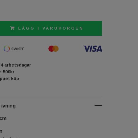
LÄGG I VARUKORGEN
-4 arbetsdagar
ån 500kr
öppet köp
ivning
 cm
n