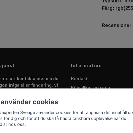
Typsnitt: bir
Färg: rgb(255
Recensioner
tjänst
Information
inte att kontakta oss om du
Kontakt
gon fråga eller fundering. Vi
Köpvillkor och info
 alltid så snabbt vi kan!
Canbus - Ljusövervakning
 använder cookies
Fakta om Dioder
dexperten Sverige använder cookies för att anpassa det innehåll s
Applicering av Dekal
as för dig och för att du ska få bästa tänkbara upplevelse när du
dlar hos oss.