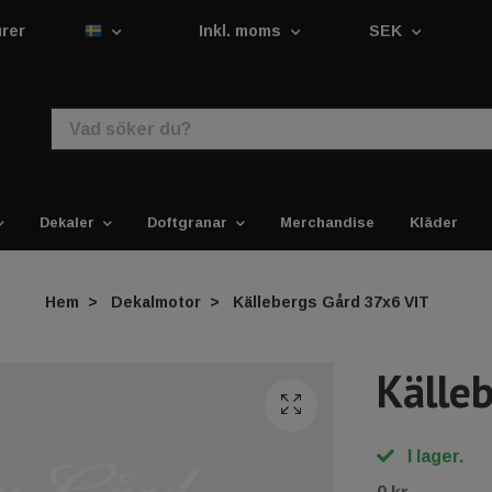
urer
Inkl. moms
SEK
Dekaler
Doftgranar
Merchandise
Kläder
Hem
Dekalmotor
Källebergs Gård 37x6 VIT
Källe
I lager.