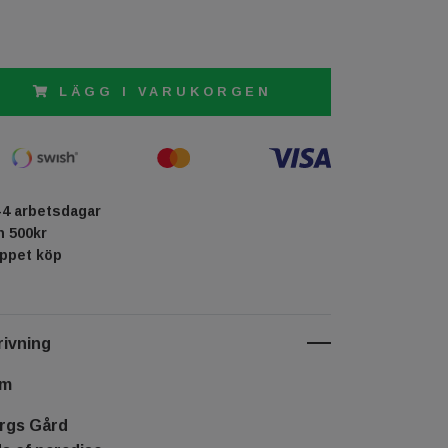
LÄGG I VARUKORGEN
-4 arbetsdagar
ån 500kr
öppet köp
ivning
cm
ergs Gård