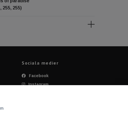
ds of paradise
, 255, 255)
Sociala medier
Facebook
Instagram
Twitter
YouTube
om
Tiktok