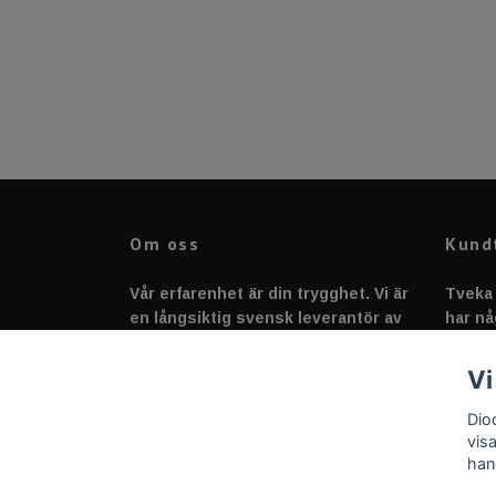
Om oss
Kund
Vår erfarenhet är din trygghet. Vi är
Tveka 
en långsiktig svensk leverantör av
har nå
fordonstillbehör &
svarar
fordonsbelysning sedan 2020.
Vi
Dio
vis
han