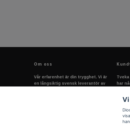
Om oss
Kund
Vår erfarenhet är din trygghet. Vi är
Tveka 
en långsiktig svensk leverantör av
har nå
fordonstillbehör &
svarar
fordonsbelysning sedan 2020.
Vi
Dio
vis
han