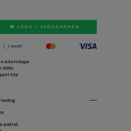
LÄGG I VARUKORGEN
-4 arbetsdagar
ån 500kr
öppet köp
ivning
cm
n patrol