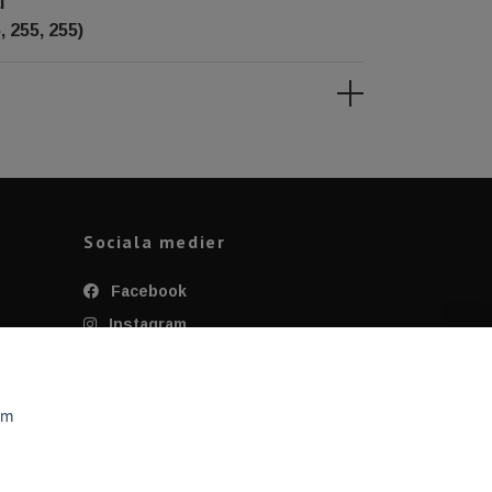
l
, 255, 255)
Sociala medier
Facebook
Instagram
Twitter
YouTube
om
Tiktok