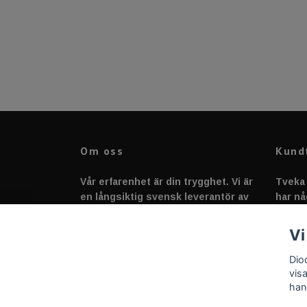
Om oss
Kund
Vår erfarenhet är din trygghet. Vi är
Tveka 
en långsiktig svensk leverantör av
har nå
fordonstillbehör &
svarar
fordonsbelysning sedan 2020.
Vi
Dio
vis
han