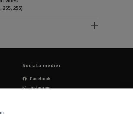
at vibes
, 255, 255)
Sociala medier
Facebook
Instagram
Twitter
YouTube
om
Tiktok