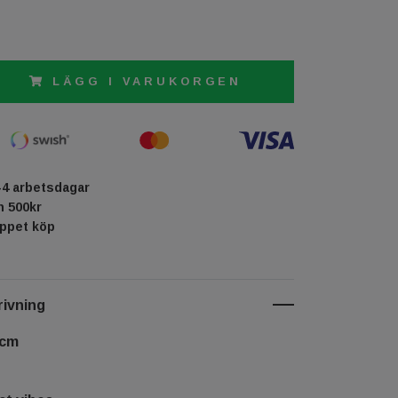
LÄGG I VARUKORGEN
-4 arbetsdagar
ån 500kr
öppet köp
ivning
 cm