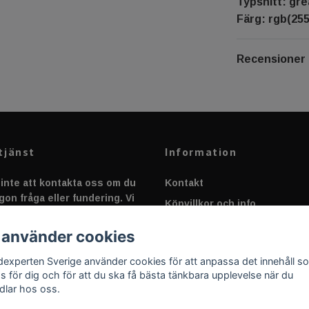
Typsnitt: gre
Färg: rgb(255
Recensioner
tjänst
Information
inte att kontakta oss om du
Kontakt
gon fråga eller fundering. Vi
Köpvillkor och info
 alltid så snabbt vi kan!
Canbus - Ljusövervakning
 använder cookies
Fakta om Dioder
dexperten Sverige använder cookies för att anpassa det innehåll s
Applicering av Dekal
as för dig och för att du ska få bästa tänkbara upplevelse när du
dlar hos oss.