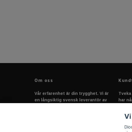
Om oss
Kund
Vår erfarenhet är din trygghet. Vi är
Tveka 
en långsiktig svensk leverantör av
har nå
fordonstillbehör &
svarar
fordonsbelysning sedan 2020.
Vi
Dio