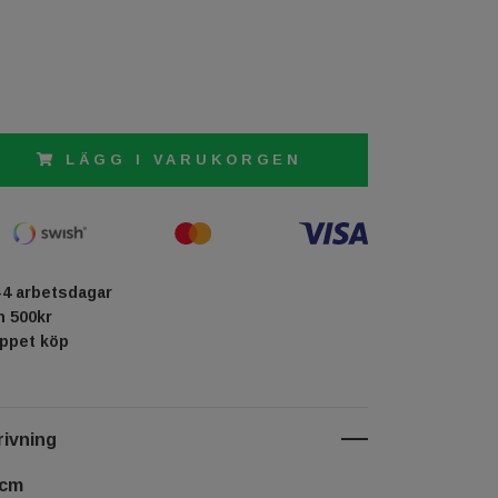
LÄGG I VARUKORGEN
-4 arbetsdagar
ån 500kr
öppet köp
ivning
 cm