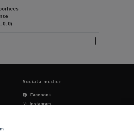
voorhees
enze
 0, 0)
Sociala medier
Facebook
Instagram
Twitter
YouTube
om
Tiktok