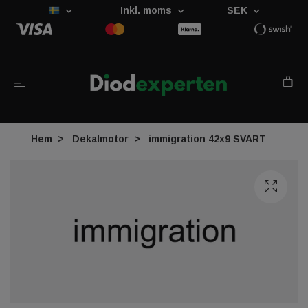
Inkl. moms
SEK
Hem
Dekalmotor
immigration 42x9 SVART