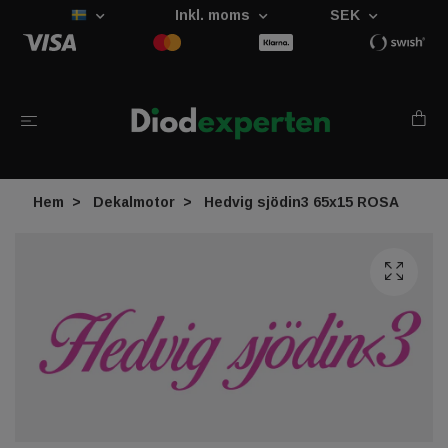
Inkl. moms
SEK
Hem
Dekalmotor
Hedvig sjödin3 65x15 ROSA