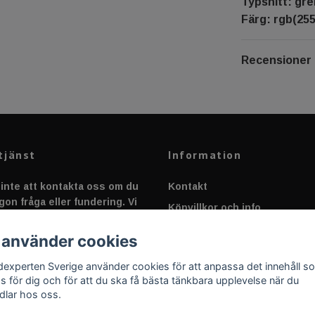
Typsnitt: gr
Färg: rgb(255,
Recensioner
tjänst
Information
inte att kontakta oss om du
Kontakt
gon fråga eller fundering. Vi
Köpvillkor och info
 alltid så snabbt vi kan!
Canbus - Ljusövervakning
 använder cookies
Fakta om Dioder
dexperten Sverige använder cookies för att anpassa det innehåll s
Applicering av Dekal
as för dig och för att du ska få bästa tänkbara upplevelse när du
dlar hos oss.