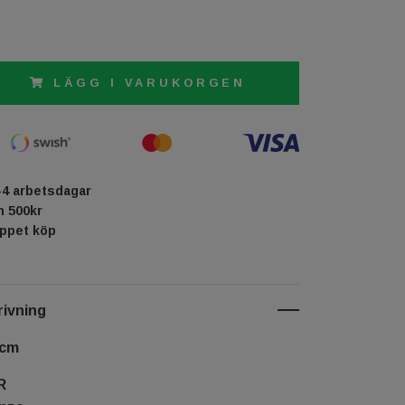
LÄGG I VARUKORGEN
-4 arbetsdagar
ån 500kr
öppet köp
ivning
 cm
R