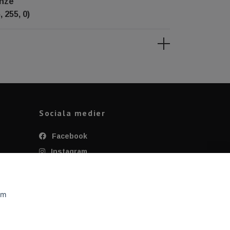
enze
 255, 0)
Sociala medier
Facebook
Instagram
Twitter
YouTube
om
Tiktok