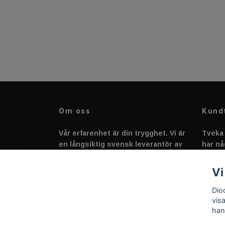
Om oss
Kund
Vår erfarenhet är din trygghet. Vi är
Tveka 
en långsiktig svensk leverantör av
har nå
fordonstillbehör &
svarar
fordonsbelysning sedan 2020.
Vi
Dio
vis
han