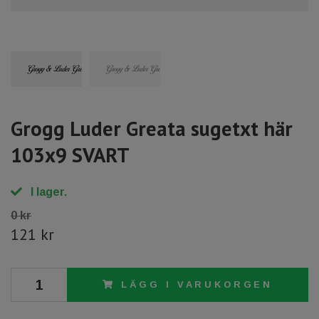
Grogg Luder Greata sugetxt här
103x9 SVART
I lager.
0 kr
121 kr
LÄGG I VARUKORGEN