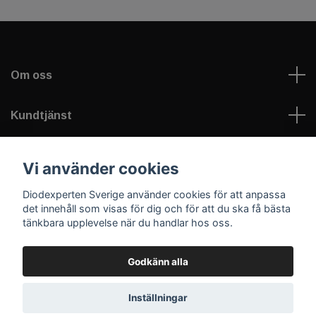
Om oss
Kundtjänst
Information
Vi använder cookies
Diodexperten Sverige använder cookies för att anpassa
Sociala medier
det innehåll som visas för dig och för att du ska få bästa
tänkbara upplevelse när du handlar hos oss.
Godkänn alla
© 2026 Diodexperten Sverige
Inställningar