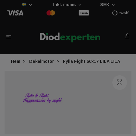
Inkl. moms
SEK
Hem
Dekalmotor
Fylla Fight 66x17 LILA LILA