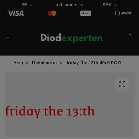
Inkl. moms
SEK
Hem
Dekalmotor
friday the 13th 49x9 RÖD