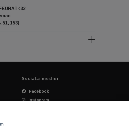
EFEURAT<33
eeman
 51, 153)
Sociala medier
Facebook
Instagram
Twitter
YouTube
om
Tiktok