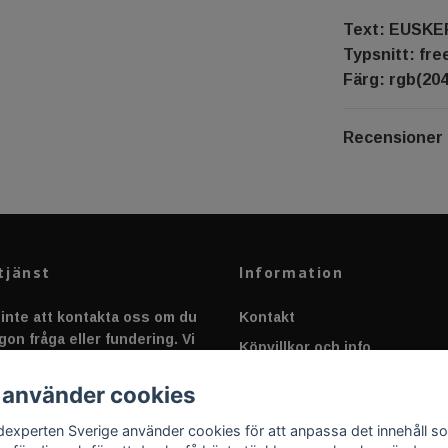
Text: EUSK
Typsnitt: fr
Färg: rgb(204,
Recensioner
tjänst
Information
inte att kontakta oss om du
Kontakt
gon fråga eller fundering. Vi
Köpvillkor och info
 alltid så snabbt vi kan!
Canbus - Ljusövervakning
 använder cookies
Fakta om Dioder
dexperten Sverige använder cookies för att anpassa det innehåll s
Applicering av Dekal