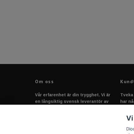
Om oss
Kund
Vår erfarenhet är din trygghet. Vi är
Tveka 
en långsiktig svensk leverantör av
har nå
fordonstillbehör &
svarar
fordonsbelysning sedan 2020.
Vi
Dio