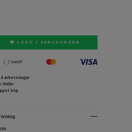
LÄGG I VARUKORGEN
-4 arbetsdagar
ån 500kr
öppet köp
ivning
 cm