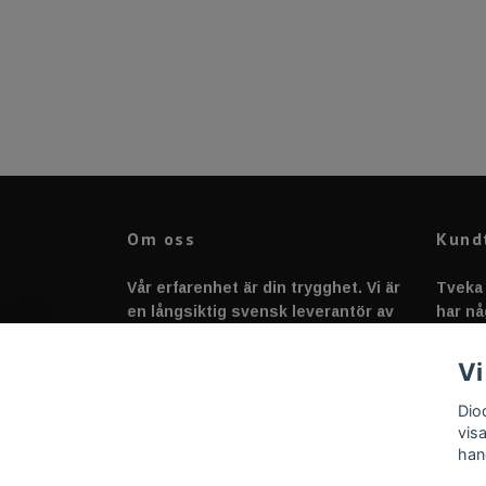
Om oss
Kund
Vår erfarenhet är din trygghet. Vi är
Tveka 
en långsiktig svensk leverantör av
har nå
fordonstillbehör &
svarar
fordonsbelysning sedan 2020.
Vi
Dio
vis
han