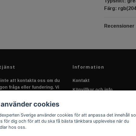
Typsnitt: gre
Färg: rgb(204,
Recensioner
tjänst
Information
inte att kontakta oss om du
Kontakt
gon fråga eller fundering. Vi
Köpvillkor och info
 alltid så snabbt vi kan!
Canbus - Ljusövervakning
 använder cookies
Fakta om Dioder
dexperten Sverige använder cookies för att anpassa det innehåll s
Applicering av Dekal
as för dig och för att du ska få bästa tänkbara upplevelse när du
dlar hos oss.