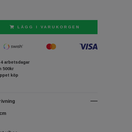
LÄGG I VARUKORGEN
-4 arbetsdagar
ån 500kr
öppet köp
ivning
 cm