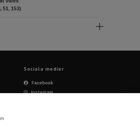
at vibes
 51, 153)
Sociala medier
Facebook
Instagram
Twitter
YouTube
om
Tiktok