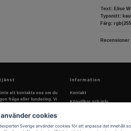
Text: Elise 
Typsnitt: kau
Färg: rgb(255
Recensioner
tjänst
Information
inte att kontakta oss om du
Kontakt
gon fråga eller fundering. Vi
Köpvillkor och info
 alltid så snabbt vi kan!
Canbus - Ljusövervakning
 använder cookies
Fakta om Dioder
dexperten Sverige använder cookies för att anpassa det innehåll s
Applicering av Dekal