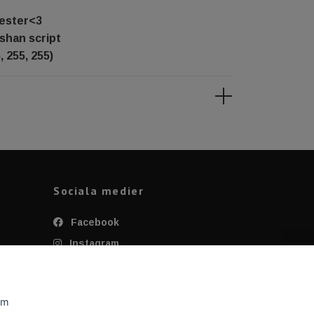
Wester<3
shan script
, 255, 255)
Sociala medier
Facebook
Instagram
Twitter
YouTube
om
Tiktok