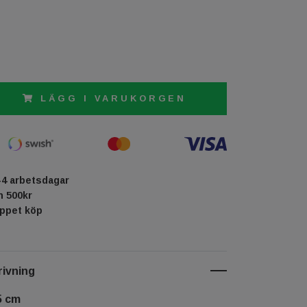
LÄGG I VARUKORGEN
-4 arbetsdagar
ån 500kr
öppet köp
ivning
5 cm