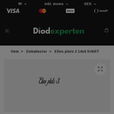
Inkl. moms
SEK
Hem
Dekalmotor
Elins plats 3 14x6 SVART