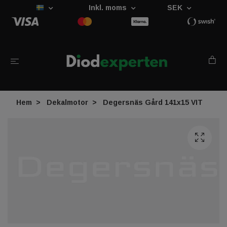
Inkl. moms
SEK
Hem
Dekalmotor
Degersnäs Gård 141x15 VIT