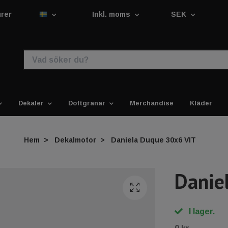
urer
Inkl. moms
SEK
Dekaler
Doftgranar
Merchandise
Kläder
Hem
Dekalmotor
Daniela Duque 30x6 VIT
Danie
I lager.