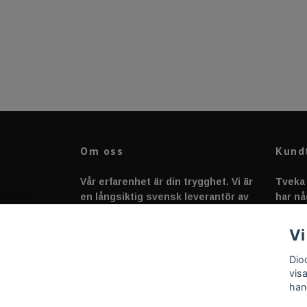
Om oss
Kund
Vår erfarenhet är din trygghet. Vi är
Tveka 
en långsiktig svensk leverantör av
har nå
fordonstillbehör &
svarar
fordonsbelysning sedan 2020.
Vi
Dio
vis
han