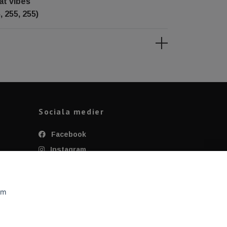
at vibes
, 255, 255)
Sociala medier
Facebook
Instagram
Twitter
YouTube
om
Tiktok