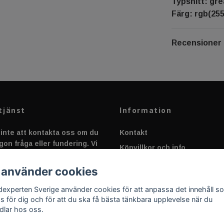
Typsnitt: gre
Färg: rgb(255
Recensioner
tjänst
Information
inte att kontakta oss om du
Kontakt
gon fråga eller fundering. Vi
Köpvillkor och info
 alltid så snabbt vi kan!
Canbus - Ljusövervakning
 använder cookies
Fakta om Dioder
dexperten Sverige använder cookies för att anpassa det innehåll s
Applicering av Dekal
as för dig och för att du ska få bästa tänkbara upplevelse när du
dlar hos oss.