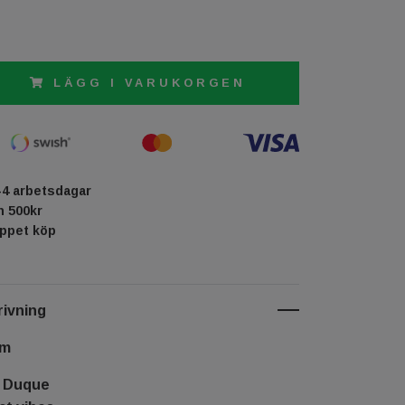
LÄGG I VARUKORGEN
-4 arbetsdagar
ån 500kr
öppet köp
ivning
cm
a Duque