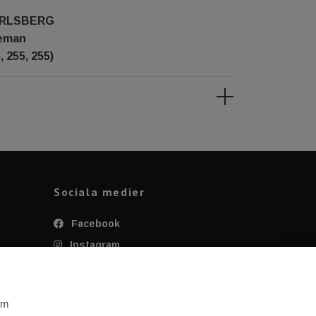
ARLSBERG
eeman
, 255, 255)
Sociala medier
Facebook
Instagram
Twitter
YouTube
om
Tiktok