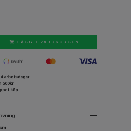
LÄGG I VARUKORGEN
-4 arbetsdagar
ån 500kr
öppet köp
ivning
 cm