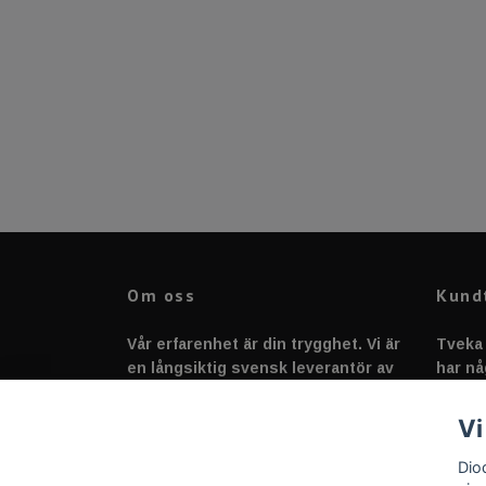
Om oss
Kund
Vår erfarenhet är din trygghet. Vi är
Tveka 
en långsiktig svensk leverantör av
har nå
fordonstillbehör &
svarar
fordonsbelysning sedan 2020.
Vi
Dio