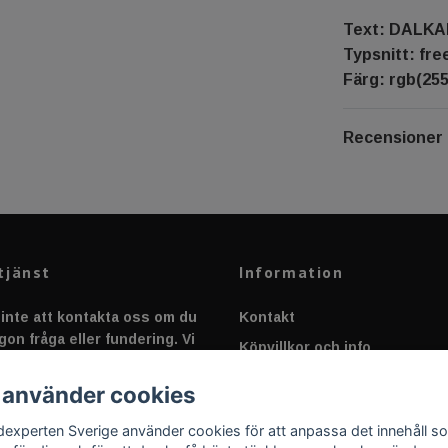
Text: DALK
Typsnitt: fr
Färg: rgb(255
Recensioner
tjänst
Information
inte att kontakta oss om du
Kontakt
gon fråga eller fundering. Vi
Köpvillkor och info
 alltid så snabbt vi kan!
Canbus - Ljusövervakning
 använder cookies
Fakta om Dioder
dexperten Sverige använder cookies för att anpassa det innehåll s
Applicering av Dekal